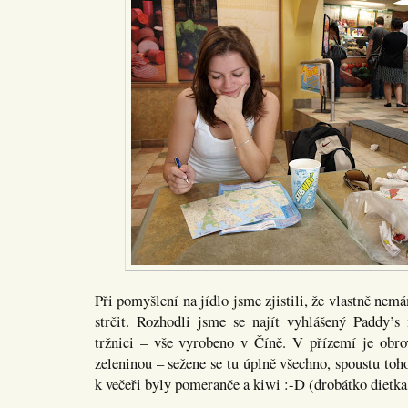
Při pomyšlení na jídlo jsme zjistili, že vlastně nem
strčit. Rozhodli jsme se najít vyhlášený Paddy’s
tržnici – vše vyrobeno v Číně. V přízemí je obro
zeleninou – sežene se tu úplně všechno, spoustu to
k večeři byly pomeranče a kiwi :-D (drobátko dietka