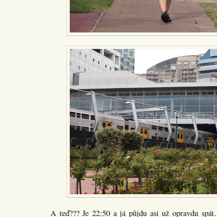
A teď??? Je 22:50 a já půjdu asi už opravdu spát