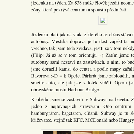
jízdenku na týden. Za $38 může člověk jezdit neome
zóny, která pokrývá centrum a spoustu předměstí.
Jízdenka platí jak na vlak, z kterého se občas stává 
autobusy. Městská doprava je tu dost zapeklitá, n
všechno, tak jsem teda zvědavá, jestli se v tom někd
(Filip: Já už se v tom orientuju :-) Zatím jsme te
autobusy sami nestaví na zastávkách, s nimi to bud
jsme dorazili kamsi do centra a podle mapy začali
Bavorova :-D = k Opeře. Párkrát jsme zabloudili, 
smetlo auto, ale jak jste z fotek viděli, Operu js
obrovského mostu Harbour Bridge.
K obědu jsme se zastavili v Subwayi na bagetu. Zji
jedno z nejlevnějších stravování. Ono centrum 
hamburgráren, bagetáren, číňanů. Subway je tu s
křižovatce, stejně tak KFC, MCDonald nebo Hungry