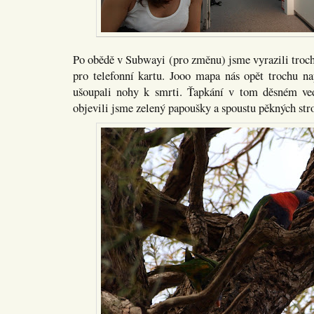
Po obědě v Subwayi (pro změnu) jsme vyrazili tro
pro telefonní kartu. Jooo mapa nás opět trochu nap
ušoupali nohy k smrti. Ťapkání v tom děsném vedr
objevili jsme zelený papoušky a spoustu pěkných str