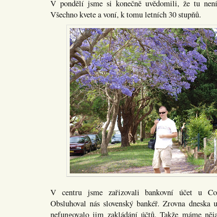
V pondělí jsme si konečně uvědomili, že tu není
Všechno kvete a voní, k tomu letních 30 stupňů.
V centru jsme zařizovali bankovní účet u C
Obsluhoval nás slovenský bankéř. Zrovna dneska u
nefungovalo jim zakládání účtů. Takže máme něja