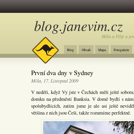
blog.janevim.cz
Míša a Filip u pr
Blog
Obsah
Mapa
Fotogalerie
První dva dny v Sydney
Míša, 17. Listopad 2009
V neděli, když Vy jste v Čechách měli ještě sobotu
domku na předměstí Banksia. V domě bydlí s námi 
spolubydlících, zatím jsme je ale asi ještě nevidě
většina z nich jsou Češi, takže rozumíme perfektně.